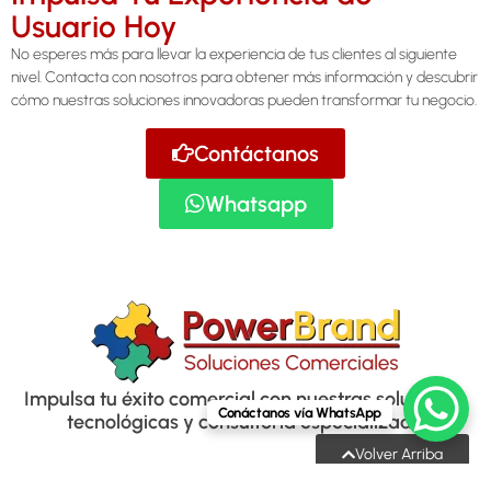
Usuario Hoy
No esperes más para llevar la experiencia de tus clientes al siguiente
nivel. Contacta con nosotros para obtener más información y descubrir
cómo nuestras soluciones innovadoras pueden transformar tu negocio.
Contáctanos
Whatsapp
Impulsa tu éxito comercial con nuestras soluciones
Conáctanos vía WhatsApp
tecnológicas y consultoría especializada
Volver Arriba